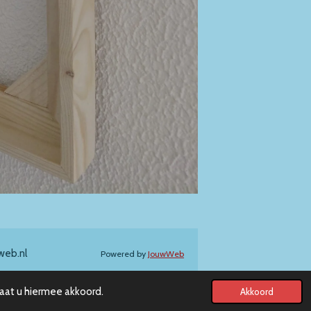
web.nl
Powered by
JouwWeb
gaat u hiermee akkoord.
Akkoord