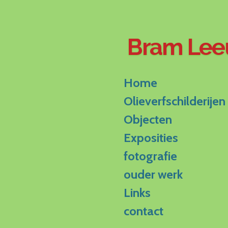
Ga
direct
naar
Bram Le
de
hoofdinhoud
Home
Olieverfschilderijen
Objecten
Exposities
fotografie
ouder werk
Links
contact