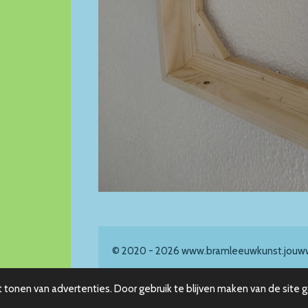
© 2020 - 2026 www.bramleeuwkunst.jouw
tonen van advertenties. Door gebruik te blijven maken van de site 