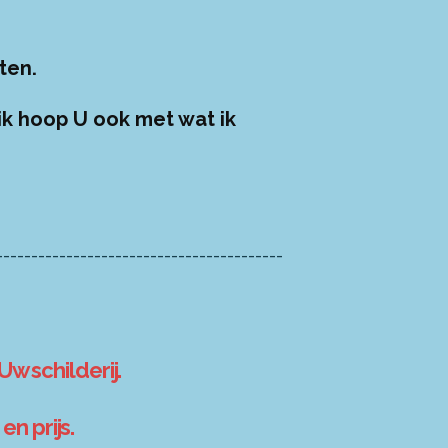
ten.
 ik hoop U ook met wat ik
-----------------------------------------
Uw schilderij.
n prijs.